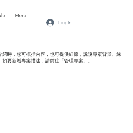
ble
More
Log In
介紹時，您可概括內容，也可提供細節，說說專案背景、緣
。如要新增專案描述，請前往「管理專案」。